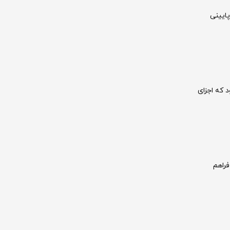
ایینی
 که اجزای
فراهم