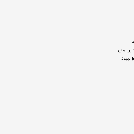
ه
اشین های
 بهبود