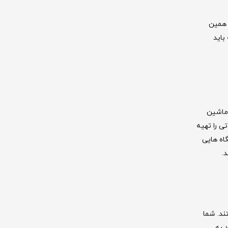
 همین
باید
 ماشین
ی را تهیه
اه هایی
.
ند. شما
 به