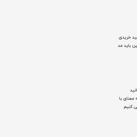
نید خریدی
کی ماشین سنگین باید مد
نید
 معنای با
ی کنیم