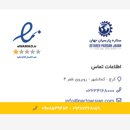
اطلاعات تماس
کرج - کمالشهر - روبروی ظفر 4
02634168000
info@partparsian.com
09108539483
09387368059 -
© تمامی حقوق سایت برای پارت پارسیان محفوظ است.
طراحی و بهینه سازی وب سایت :
رسام پلاس