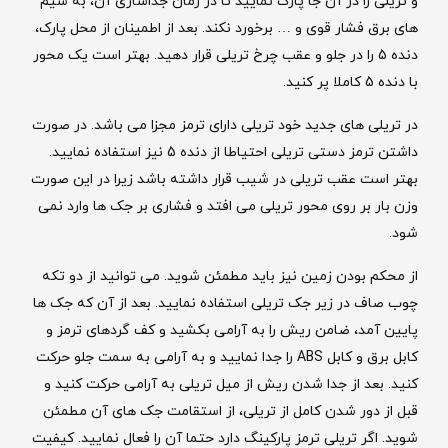
و تریلی را در آن جا پارک نمایید تا در زمان جداسازی آن، به سیم
های برق فشار قوی و … برخورد نکند. بعد از اطمینان از محل پارک،
دنده 5 را در جلو و عقب چرخ تریلی قرار دهید. بهتر است یک محور
با دنده 5 کاملا پر کنید.
در تریلی های جدید خود تریلی دارای ترمز مجزا می باشد. در صورت
داشتن ترمز دستی تریلی احتیاطا از دنده 5 نیز استفاده نمایید.
بهتر است عقب تریلی در شیب قرار داشته باشد زیرا در این صورت
وزن بار بر روی محور تریلی می افتد و فشاری بر جک ها وارد نمی
شود.
از محکم بودن زمین نیز باید مطمئن شوید. می توانید از دو تکه
چوب صاف در زیر جک تریلی استفاده نمایید. بعد از آن که جک ها
پایین آمد، ضامن ریش را به آرامی بکشید و کف گردهای ترمز و
کابل برق و کابل ABS را جدا نمایید و به آرامی به سمت جلو حرکت
کنید. بعد از جدا شدن ریش از میل تریلی به آرامی حرکت کنید و
قبل از دور شدن کامل از تریلی، از استقامت جک های آن مطمئن
شوید. اگر تریلی ترمز پارکینگ دارد حتما آن را فعال نمایید. کیفیت