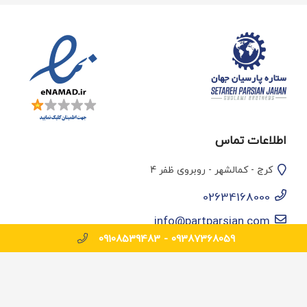
اطلاعات تماس
کرج - کمالشهر - روبروی ظفر 4
02634168000
info@partparsian.com
09108539483
09387368059 -
© تمامی حقوق سایت برای پارت پارسیان محفوظ است.
طراحی و بهینه سازی وب سایت :
رسام پلاس