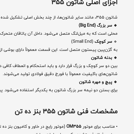
اجزای اصلی شاتون ۳۵۵
شاتون ۳۵۵، مانند سایر شاتون‌ها، از چند بخش اصلی تشکیل شده است:
🔹 سر بزرگ (Big End)
محلی است که به میل‌لنگ متصل می‌شود. داخل آن یاتاقان متحرک ق
🔹
سر کوچک
(Small End)
به گژن‌پین پیستون متصل است. این قسمت معمولاً دارای بوشی از 
🔹 بدنه شاتون
بین دو سر کوچک و بزرگ قرار دارد و باید استحکام و انعطاف کافی د
شاتون‌های باکیفیت معمولاً با فورج دقیق فولادی تولید می‌شوند.
🔹 پیچ و مهره شاتون
برای بستن دو نیمه سر بزرگ شاتون به یکدیگر استفاده می‌شود. پی
مشخصات فنی شاتون ۳۵۵ بنز ده تن
• مناسب برای موتور
OM355
(موتور رایج در خاور و کامیون بنز ده ت