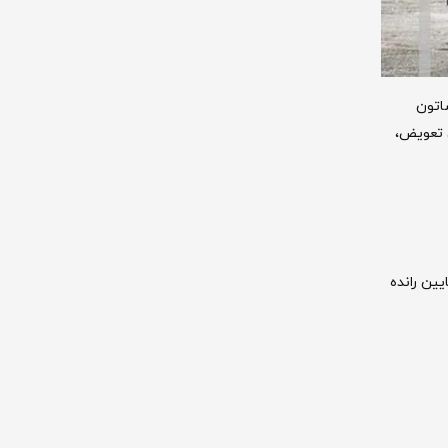
اتون
ن تعویض،
ین رانده