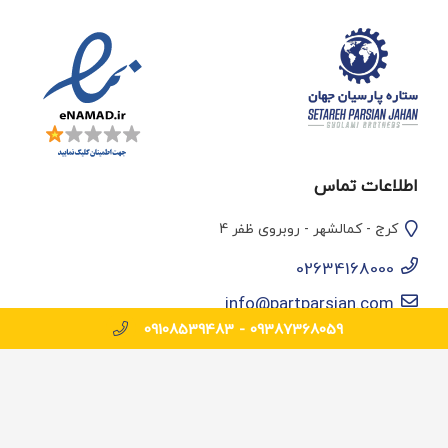
اطلاعات تماس
کرج - کمالشهر - روبروی ظفر 4
02634168000
info@partparsian.com
09108539483
09387368059 -
© تمامی حقوق سایت برای پارت پارسیان محفوظ است.
طراحی و بهینه سازی وب سایت :
رسام پلاس