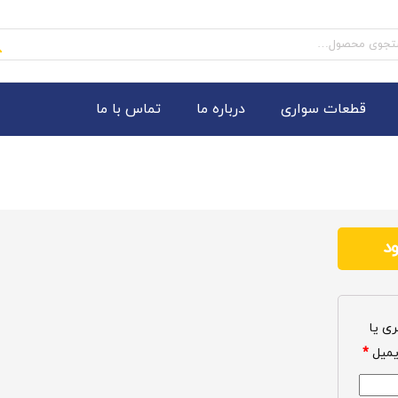
و
قطعات سواری
درباره ما
تماس با ما
ود
ری یا
یمیل
*