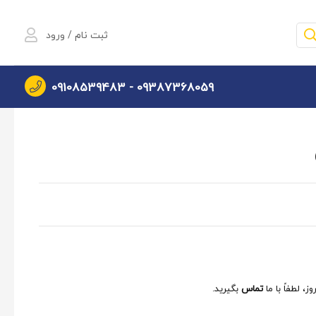
ثبت نام / ورود
09108539483
09387368059 -
، لطفاً با ما
تماس
بگیرید.