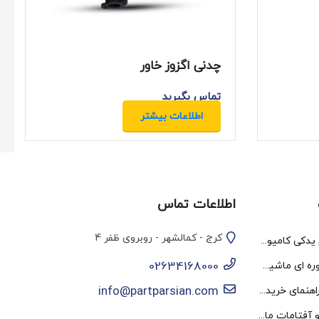
چدنی اگزوز خاور
تماس بگیرید
اطلاعات بیشتر
اطلاعات تماس
کرج - کمالشهر - روبروی ظفر 4
بهترین برند لوازم یدکی کامیون در ایران کدام اند؟
02634168000
جدول سرویس دوره‌ ای ماشین سنگین| چه قطعاتی را چه موقع عوض کنیم؟
info@partparsian.com
نکات نگهداری و راهنمای خرید انواع لوازم یدکی کامیون
راهنما،نکات بوق و آفتامات ماشین های سنگین